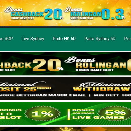
ive SGP
Live Sydney
Paito HK 6D
Paito Sydney 6D
Pre