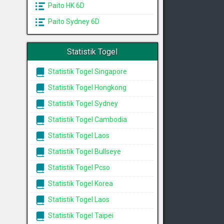
Paito HK 6D
Paito Sydney 6D
Statistik Togel
Statistik Togel Singapore
Statistik Togel Hongkong
Statistik Togel Sydney
Statistik Togel Cambodia
Statistik Togel Laos
Statistik Togel Bullseye
Statistik Togel Pcso
Statistik Togel Korea
Statistik Togel Laos
Statistik Togel Taipei