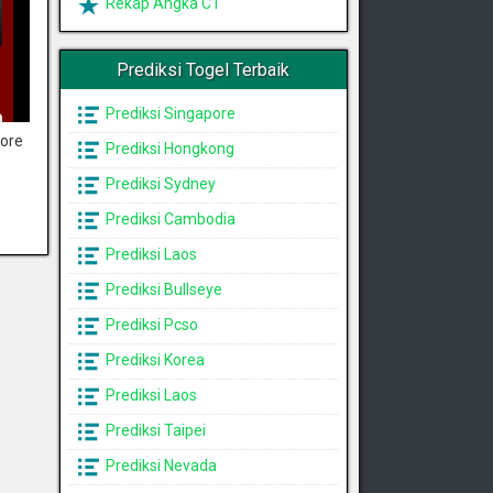
Rekap Angka CT
Prediksi Togel Terbaik
Prediksi Singapore
pore
Prediksi Hongkong
Prediksi Sydney
Prediksi Cambodia
Prediksi Laos
Prediksi Bullseye
Prediksi Pcso
Prediksi Korea
Prediksi Laos
Prediksi Taipei
Prediksi Nevada