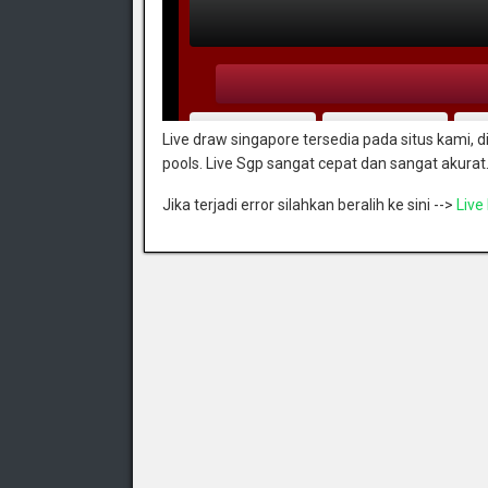
Live draw singapore tersedia pada situs kami, 
pools. Live Sgp sangat cepat dan sangat akurat
Jika terjadi error silahkan beralih ke sini -->
Live