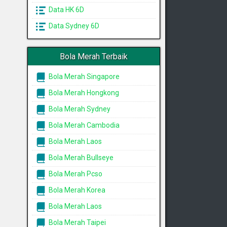
Data HK 6D
Data Sydney 6D
Bola Merah Terbaik
Bola Merah Singapore
Bola Merah Hongkong
Bola Merah Sydney
Bola Merah Cambodia
Bola Merah Laos
Bola Merah Bullseye
Bola Merah Pcso
Bola Merah Korea
Bola Merah Laos
Bola Merah Taipei