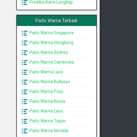
Prediksi Kami Lengkap
Paito Warna Terbaik
Paito Warna Singapore
Paito Warna Hongkong
Paito Warna Sydney
Paito Warna Cambodia
Paito Warna Laos
Paito Warna Bullseye
Paito Warna Pcso
Paito Warna Korea
Paito Warna Laos
Paito Warna Taipei
Paito Warna Nevada