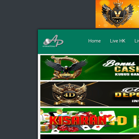
Home
Live HK
L