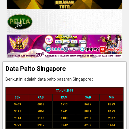
Data Paito Singapore
Berikut ini adalah data paito pasaran Singapore :
TAHUN 2015
SEN
RAB
KAM
SAB
MIN
9409
0008
1713
8697
8823
9347
7869
1241
8084
8129
2314
9188
1183
8239
2387
9729
0917
3942
3239
1434