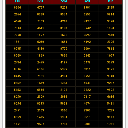
SEN
RAB
KAM
SAB
MIN
0306
6727
5208
9981
2135
2654
8038
8554
2250
9914
4620
7369
4218
7427
9520
7313
4612
8198
5742
1853
7978
1827
1696
9597
7440
1561
6280
1631
4192
2026
9795
4150
8772
9004
7864
9069
1869
7950
0143
1607
2434
2475
4197
0478
3073
0516
6306
5377
0311
3372
8445
7962
4994
0758
9340
0352
1689
1333
4043
9267
5153
6386
2104
9422
9322
8240
2929
2086
7117
6686
9274
8393
5958
4074
5411
2471
2163
7566
8300
7239
0359
1495
2354
5513
3997
1171
9657
7700
5300
1731