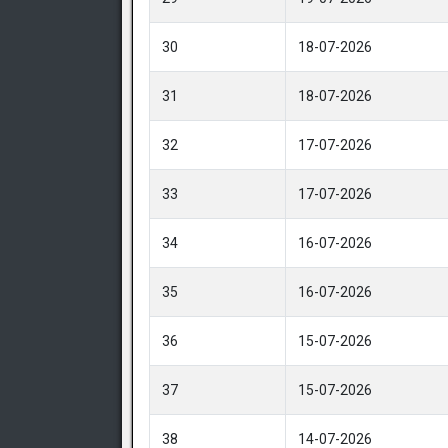
30
18-07-2026
31
18-07-2026
32
17-07-2026
33
17-07-2026
34
16-07-2026
35
16-07-2026
36
15-07-2026
37
15-07-2026
38
14-07-2026