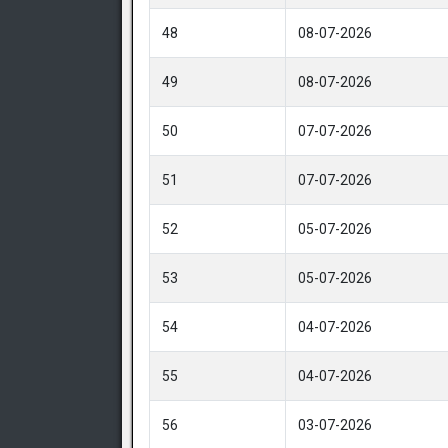
48
08-07-2026
49
08-07-2026
50
07-07-2026
51
07-07-2026
52
05-07-2026
53
05-07-2026
54
04-07-2026
55
04-07-2026
56
03-07-2026