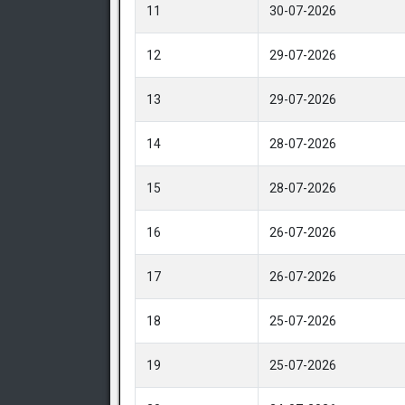
11
30-07-2026
12
29-07-2026
13
29-07-2026
14
28-07-2026
15
28-07-2026
16
26-07-2026
17
26-07-2026
18
25-07-2026
19
25-07-2026