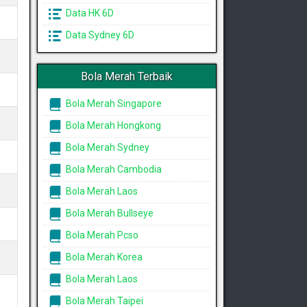
Data HK 6D
Data Sydney 6D
Bola Merah Terbaik
Bola Merah Singapore
Bola Merah Hongkong
Bola Merah Sydney
Bola Merah Cambodia
Bola Merah Laos
Bola Merah Bullseye
Bola Merah Pcso
Bola Merah Korea
Bola Merah Laos
Bola Merah Taipei