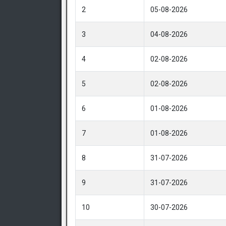
2
05-08-2026
3
04-08-2026
4
02-08-2026
5
02-08-2026
6
01-08-2026
7
01-08-2026
8
31-07-2026
9
31-07-2026
10
30-07-2026