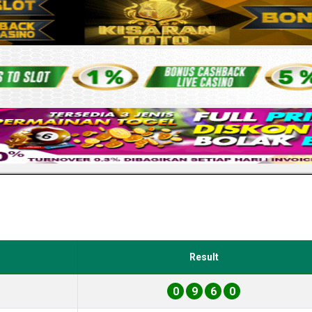
Result
0
9
6
0