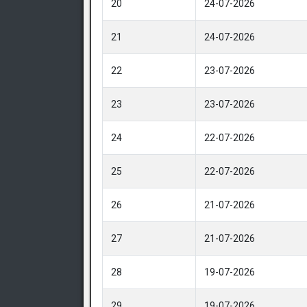
20
24-07-2026
21
24-07-2026
22
23-07-2026
23
23-07-2026
24
22-07-2026
25
22-07-2026
26
21-07-2026
27
21-07-2026
28
19-07-2026
29
19-07-2026