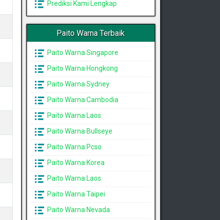
Prediksi Kami Lengkap
Paito Warna Terbaik
Paito Warna Singapore
Paito Warna Hongkong
Paito Warna Sydney
Paito Warna Cambodia
Paito Warna Laos
Paito Warna Bullseye
Paito Warna Pcso
Paito Warna Korea
Paito Warna Laos
Paito Warna Taipei
Paito Warna Nevada