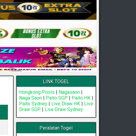
LINK TOGEL
Hongkong Pools
|
Nagasaon
|
Naga Saon
|
Paito SGP
|
Paito HK
|
Paito Sydney
|
Live Draw HK
|
Live
Draw SGP
|
Live Draw Sydney
Peralatan Togel