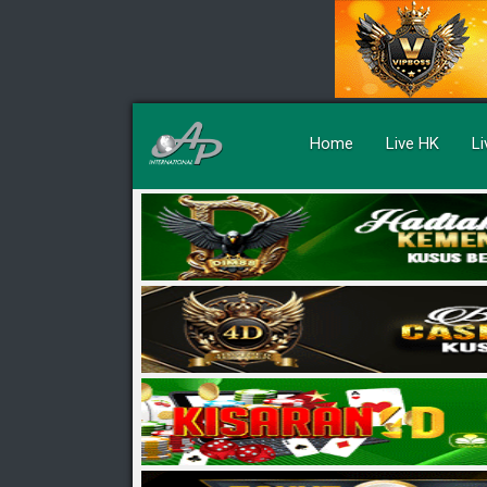
Home
Live HK
L