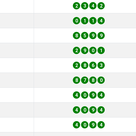
2
3
4
2
0
1
1
4
8
5
9
9
2
9
0
1
2
8
6
3
8
7
8
0
4
0
9
4
4
0
9
4
4
0
9
4