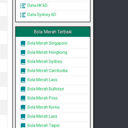
Data HK 6D
Data Sydney 6D
Bola Merah Terbaik
Bola Merah Singapore
Bola Merah Hongkong
Bola Merah Sydney
Bola Merah Cambodia
Bola Merah Laos
Bola Merah Bullseye
Bola Merah Pcso
Bola Merah Korea
Bola Merah Laos
Bola Merah Taipei