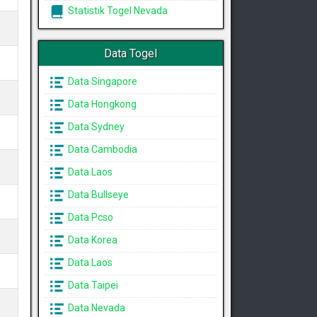
Statistik Togel Nevada
Data Togel
Data Singapore
Data Hongkong
Data Sydney
Data Cambodia
Data Laos
Data Bullseye
Data Pcso
Data Korea
Data Laos
Data Taipei
Data Nevada