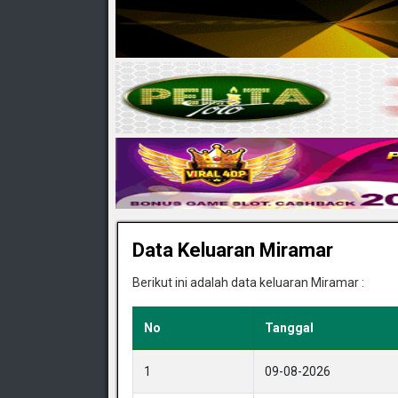
Data Keluaran Miramar
Berikut ini adalah data keluaran Miramar :
No
Tanggal
1
09-08-2026