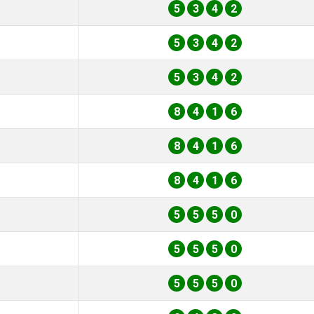
5
3
4
2
5
3
4
2
5
3
4
2
8
4
1
6
8
4
1
6
8
4
1
6
5
5
5
0
5
5
5
0
5
5
5
0