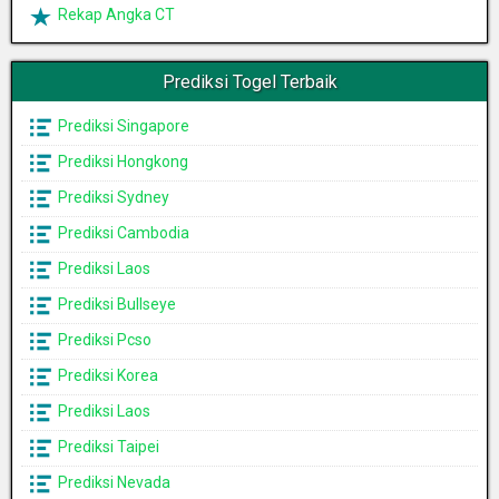
Rekap Angka CT
Prediksi Togel Terbaik
Prediksi Singapore
Prediksi Hongkong
Prediksi Sydney
Prediksi Cambodia
Prediksi Laos
Prediksi Bullseye
Prediksi Pcso
Prediksi Korea
Prediksi Laos
Prediksi Taipei
Prediksi Nevada