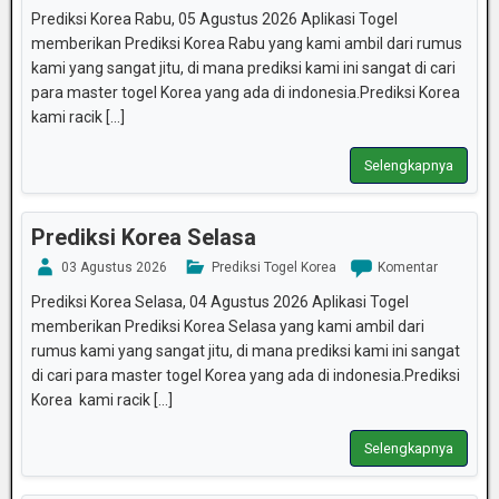
Prediksi Korea Rabu, 05 Agustus 2026 Aplikasi Togel
memberikan Prediksi Korea Rabu yang kami ambil dari rumus
kami yang sangat jitu, di mana prediksi kami ini sangat di cari
para master togel Korea yang ada di indonesia.Prediksi Korea
kami racik [...]
Selengkapnya
Prediksi Korea Selasa
03 Agustus 2026
Prediksi Togel Korea
Komentar
Prediksi Korea Selasa, 04 Agustus 2026 Aplikasi Togel
memberikan Prediksi Korea Selasa yang kami ambil dari
rumus kami yang sangat jitu, di mana prediksi kami ini sangat
di cari para master togel Korea yang ada di indonesia.Prediksi
Korea kami racik [...]
Selengkapnya