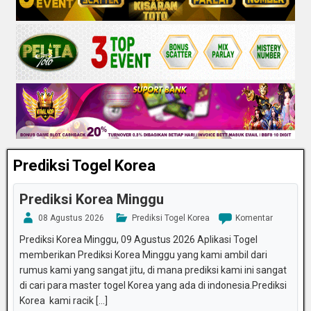
Prediksi Togel Korea
Prediksi Korea Minggu
08 Agustus 2026
Prediksi Togel Korea
Komentar
Prediksi Korea Minggu, 09 Agustus 2026 Aplikasi Togel
memberikan Prediksi Korea Minggu yang kami ambil dari
rumus kami yang sangat jitu, di mana prediksi kami ini sangat
di cari para master togel Korea yang ada di indonesia.Prediksi
Korea kami racik [...]