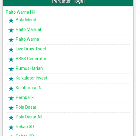
Peralatan Togel
Paito Warna HK
Bola Merah
Paito Manual
Paito Warna
Live Draw Togel
BBFS Generator
Rumus Harian
Kalkulator Invest
Kolaborasi LN
Pembalik
Pola Dasar
Pola Dasar All
Rekap 3D