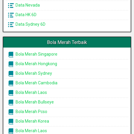
Data Nevada
Data HK 6D
Data Sydney 6D
Bola Merah Terbaik
Bola Merah Singapore
Bola Merah Hongkong
Bola Merah Sydney
Bola Merah Cambodia
Bola Merah Laos
Bola Merah Bullseye
Bola Merah Pcso
Bola Merah Korea
Bola Merah Laos