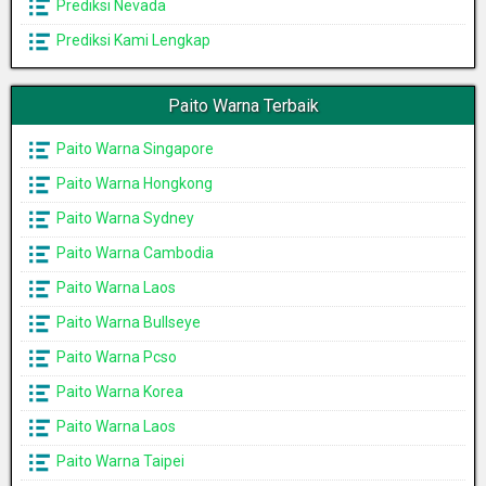
Prediksi Nevada
Prediksi Kami Lengkap
Paito Warna Terbaik
Paito Warna Singapore
Paito Warna Hongkong
Paito Warna Sydney
Paito Warna Cambodia
Paito Warna Laos
Paito Warna Bullseye
Paito Warna Pcso
Paito Warna Korea
Paito Warna Laos
Paito Warna Taipei