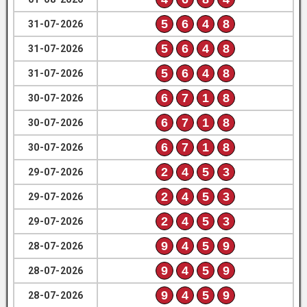
5
6
4
8
31-07-2026
5
6
4
8
31-07-2026
5
6
4
8
31-07-2026
6
7
1
8
30-07-2026
6
7
1
8
30-07-2026
6
7
1
8
30-07-2026
2
4
5
3
29-07-2026
2
4
5
3
29-07-2026
2
4
5
3
29-07-2026
9
4
5
9
28-07-2026
9
4
5
9
28-07-2026
9
4
5
9
28-07-2026